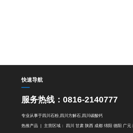
快速导航
服务热线：0816-2140777
专业从事于
四川石粉
,
四川方解石
,
四川碳酸钙
热推产品
| 主营区域：
四川
甘肃
陕西
成都
绵阳
德阳
广元