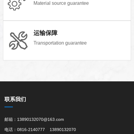
Material source guarantee
运输保障
Transportation guarantee
联系我们
邮箱：13890132070@163.com
电话：0816-2140777 13890132070