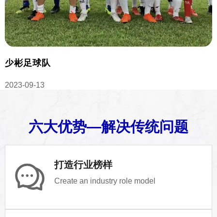
少彬足球队
2023-09-13
2
六大优势—解决传统问题
打造行业榜样
Create an industry role model