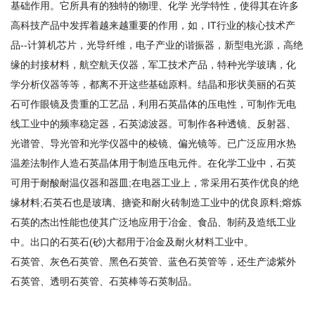
基础作用。它所具有的独特的物理、化学 光学特性，使得其在许多
高科技产品中发挥着越来越重要的作用，如，IT行业的核心技术产
品--计算机芯片，光导纤维，电子产业的谐振器，新型电光源，高绝
缘的封接材料，航空航天仪器，军工技术产品，特种光学玻璃，化
学分析仪器等等，都离不开这些基础原料。结晶和形状美丽的石英
石可作眼镜及贵重的工艺品，利用石英晶体的压电性，可制作无电
线工业中的频率稳定器，石英滤波器。可制作各种透镜、反射器、
光谱管、导光管和光学仪器中的棱镜、偏光镜等。已广泛应用水热
温差法制作人造石英晶体用于制造压电元件。在化学工业中，石英
可用于耐酸耐温仪器和器皿;在电器工业上，常采用石英作优良的绝
缘材料;石英石也是玻璃、搪瓷和耐火砖制造工业中的优良原料;熔炼
石英的杰出性能也使其广泛地应用于冶金、食品、制药及造纸工业
中。出口的石英石(砂)大都用于冶金及耐火材料工业中。
石英管、灰色石英管、黑色石英管、蓝色石英管等，还生产滤紫外
石英管、透明石英管、石英棒等石英制品。